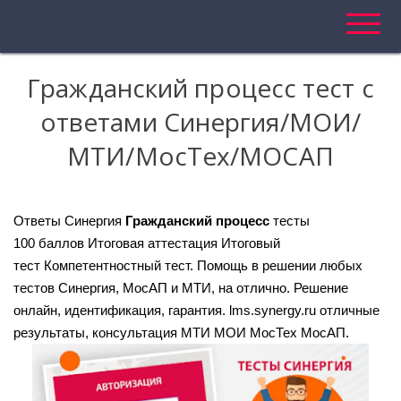
Помощь студентам | Консультация
ГЛАВНАЯ
Гражданский процесс тест с
УСЛУГИ И ЦЕНЫ
РЕЗУЛЬТАТЫ
О НАС
ответами Синергия/МОИ/
ОТЗЫВЫ
КОНТАКТЫ
ПОМОЩЬ
МТИ/МосТех/МОСАП
Ответы Синергия
Гражданский процесс
тесты
100
баллов
Итоговая аттестация
Итоговый
тест
Компетентностный тест.
Помощь в решении любых
тестов Синергия, МосАП и МТИ, на отлично. Решение
онлайн, идентификация, гарантия. lms.synergy.ru отличные
результаты, консультация МТИ МОИ МосТех МосАП.