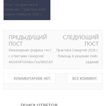
Отчет по практике в
Синергии | Практика Кейс-
задачи Синергия 2026 г.
ПРЕДЫДУЩИЙ
СЛЕДУЮЩИЙ
ПОСТ
ПОСТ
Инженерная графика тест
Практика Синергия 2026 г.
с ответами Синергия/
Помощь в решении Кейс-
МОИ/МТИ/МосТех/МОСАП
заданий
КОММЕНТАРИЕВ НЕТ:
ВСЕ КОММЕНТ.
ПОИСК ОТВЕТОВ