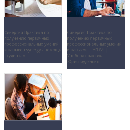
Синергия Практика по
Синергия Практика по
получению первичных
получению первичных
профессиональных умений
профессиональных умений
и навыков synergy - помощь
и навыков | УП.ВЧ |
студентам
Учебная практика -
Юриспруденция